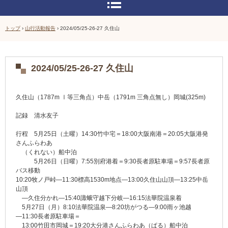
トップ
›
山行活動報告
›
2024/05/25-26-27 久住山
2024/05/25-26-27 久住山
久住山（1787m Ⅰ等三角点）中岳（1791m 三角点無し）岡城(325m)
記録 清水友子
行程 5月25日（土曜）14:30竹中宅＝18:00大阪南港＝20:05大阪港発
さんふらわあ
（くれない）船中泊
5月26日（日曜）7:55別府港着＝9:30長者原駐車場＝9:57長者原
バス移動
10:20牧ノ戸峠―11:30標高1530m地点―13:00久住山山頂―13:25中岳
山頂
―久住分かれ―15:40諏蛾守越下分岐―16:15法華院温泉着
5月27日（月）8:10法華院温泉―8:20坊がつる―9:00雨ヶ池越
―11:30長者原駐車場＝
13:00竹田市岡城＝19:20大分港さんふらわあ（ぱる）船中泊