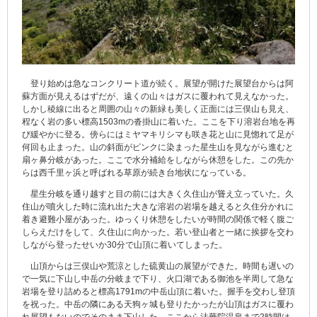
登り始めは急なコンクリート道が続く。展望が開けた展望台からは阿
蘇方面が見えるはずだが、遠くの山々はガスに覆われて見えなかった。
しかし稜線に出ると周囲の山々の新緑も美しく正面には三俣山も見え、
程なく岩の多い標高1503mの沓掛山に着いた。ここを下り溶岩台地を再
び緩やかに登る。傍らにはミヤマキリシマも咲き花と山に見惚れて足が
何回も止まった。山の斜面がピンクに染まった星生山を見ながら進むと
扇ヶ鼻分岐があった。ここで水分補給をしながら休憩をした。この先か
らは西千里ヶ浜と呼ばれる草原が続き台地状になっている。
星生分岐を通り越すと目の前には大きく久住山が聳え立っていた。久
住山が噴火した時に流れ出た大きな溶岩の岩場を越えると久住分かれに
着き避難小屋があった。ゆっくり休憩をしたいが時間の関係で軽く腹ご
しらえだけをして、久住山に向かった。若い登山者と一緒に挨拶を交わ
しながら登ったせいか30分で山頂に着いてしまった。
山頂からは三俣山や荒涼とした硫黄山の展望ができた。時間も遅いの
で一気に下山し中岳の分岐まで下り、火口湖である御池を半周して急な
岩場を登り詰めると標高1791mの中岳山頂に着いた。握手を交わし登頂
を祝った。中岳の隣にある天狗ヶ城も登りたかったが山頂はガスに覆わ