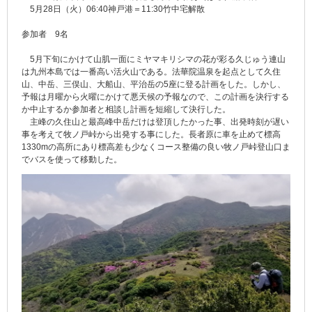
5月28日（火）06:40神戸港＝11:30竹中宅解散
参加者 9名
5月下旬にかけて山肌一面にミヤマキリシマの花が彩る久じゅう連山
は九州本島では一番高い活火山である。法華院温泉を起点として久住
山、中岳、三俣山、大船山、平治岳の5座に登る計画をした。しかし、
予報は月曜から火曜にかけて悪天候の予報なので、この計画を決行する
か中止するか参加者と相談し計画を短縮して決行した。
主峰の久住山と最高峰中岳だけは登頂したかった事、出発時刻が遅い
事を考えて牧ノ戸峠から出発する事にした。長者原に車を止めて標高
1330mの高所にあり標高差も少なくコース整備の良い牧ノ戸峠登山口ま
でバスを使って移動した。