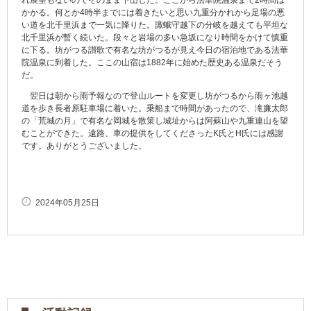
れ展望もないのでそのまま下山した。ここから法華院温泉まで2時間は
かかる。何とか4時半までには着きたいと思い九重分かれから足場の悪
い道を北千里浜まで一気に降りた。諏蛾守越下の分岐を越えても平坦な
北千里浜が暫く続いた。段々と岩場の多い急坂になり時間をかけて慎重
に下る。坊がつる讃歌で有名な坊がつるが見え今日の宿泊地である法華
院温泉に到着した。ここの山宿は1882年に始めた歴史ある温泉だそう
だ。
翌日は朝から雨予報なので登山ルートを変更し坊がつるから雨ヶ池越
道を歩き長者原駐車場に着いた。乗船まで時間があったので、滝廉太郎
の「荒城の月」で有名な岡城を散策し城址からは阿蘇山や九重連山を望
むことができた。遠路、車の提供をしてくださったK氏とH氏には感謝
です。ありがとうございました。
2024年05月25日