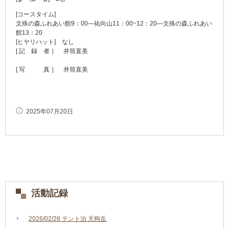
[コースタイム]
文殊の森ふれあい館9：00―祐向山11：00~12：20―文殊の森ふれあい
館13：20
[ヒヤリハット] なし
[ 記 録 者 ］ 井筒直美
[ 写 真 ］ 井筒直美
2025年07月20日
活動記録
2026/02/28 テント泊 天狗岳