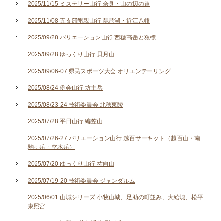
2025/11/15 ミステリー山行 奈良・山の辺の道
2025/11/08 五支部懇親山行 琵琶湖・近江八幡
2025/09/28 バリエーション山行 西穂高岳と独標
2025/09/28 ゆっくり山行 貝月山
2025/09/06-07 県民スポーツ大会 オリエンテーリング
2025/08/24 例会山行 坊主岳
2025/08/23-24 技術委員会 北穂東陵
2025/07/28 平日山行 編笠山
2025/07/26-27 バリエーション山行 越百サーキット（越百山・南
駒ヶ岳・空木岳）
2025/07/20 ゆっくり山行 祐向山
2025/07/19-20 技術委員会 ジャンダルム
2025/06/01 山城シリーズ 小牧山城、足助の町並み、大給城、松平
東照宮