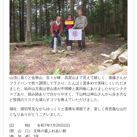
山頂に着くと金華山、百々が峰、高賀山まで見えて嬉しく、後藤さんが
フライパンで色々調理して下さり、たんぱく質多めで美味しくいただき
ました。祐向山方面は登山道が不明瞭と案内板にありましたがピンクテ
ープあり、踏み跡ありで分かりやすく、下山時は神山さんから歩き方な
ど怪我のリスクを減らすコツを教えていただけました。
城址、堀切等見ながらゆっくりと遺構を堪能でき、楽しく有意義な山行
となりありがとうございました。
[日 時] 令和7年7月20日(日)
[登 山 口］ 文殊の森ふれあい館
[参 加 者] 3名