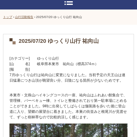
トップ
›
山行活動報告
›
2025/07/20 ゆっくり山行 祐向山
2025/07/20 ゆっくり山行 祐向山
[カテゴリー] ゆっくり山行
[山 名] 岐阜県本巣市 祐向山（標高374ｍ）
[報 告]
7月ゆっくり山行は祐向山に変更になりました。当初予定の天王山は連
日猛暑につき山頂が眺望良い分、日陰になる箇所が少ないためです。
本巣市・文殊山ハイキングコースの一座、祐向山はふれあい館集合で、
管理棟、バーベキュー棟、トイレと整備されており第一駐車場にとめる
ことができました。9時に出発してしばらくは舗装路を歩いた後に登山
道に入り、望郷の展望台に着きました。本巣の街並みと根尾川が見渡せ
て、ずっと樹林帯なので比較的涼しく感じます。