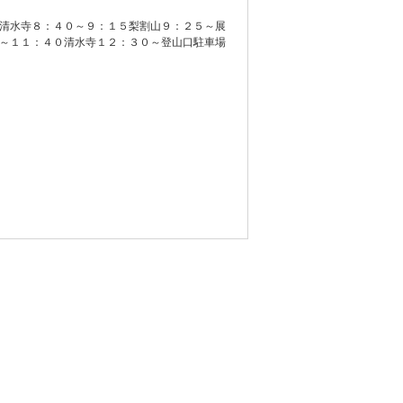
清水寺８：４０～９：１５梨割山９：２５～展
～１１：４０清水寺１２：３０～登山口駐車場