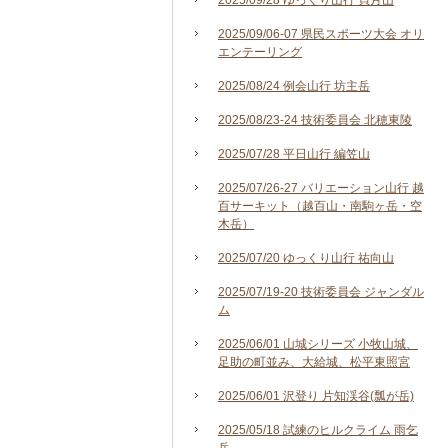
2025/09/28 ゆっくり山行 貝月山
2025/09/06-07 県民スポーツ大会 オリ
エンテーリング
2025/08/24 例会山行 坊主岳
2025/08/23-24 技術委員会 北穂東陵
2025/07/28 平日山行 編笠山
2025/07/26-27 バリエーション山行 越
百サーキット（越百山・南駒ヶ岳・空
木岳）
2025/07/20 ゆっくり山行 祐向山
2025/07/19-20 技術委員会 ジャンダル
ム
2025/06/01 山城シリーズ 小牧山城、
足助の町並み、大給城、松平東照宮
2025/06/01 沢登り 片知渓谷(瓢が岳)
2025/05/18 試練のヒルクライム 雨乞