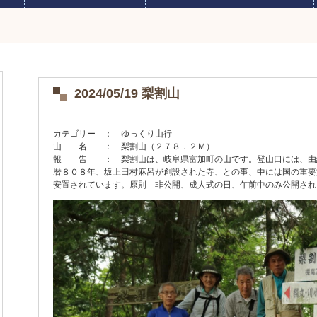
2024/05/19 梨割山
カテゴリー ： ゆっくり山行
山 名 ： 梨割山（２７８．２Ｍ）
報 告 ： 梨割山は、岐阜県富加町の山です。登山口には、由
暦８０８年、坂上田村麻呂が創設された寺、との事、中には国の重要
安置されています。原則 非公開、成人式の日、午前中のみ公開され