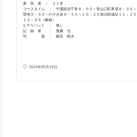
参 加 者 ： １１名
コースタイム ： 中濃総合庁舎８：００～登山口駐車場８：３０～
望地９：３５～のぞき岩９：５５～１０：２５加治田城址１１：１５
１２：４５（解散）
ヒヤリハット ： 無し
記 録 者 ： 後藤 允
写 真 ： 横田 昭夫
2024年05月19日