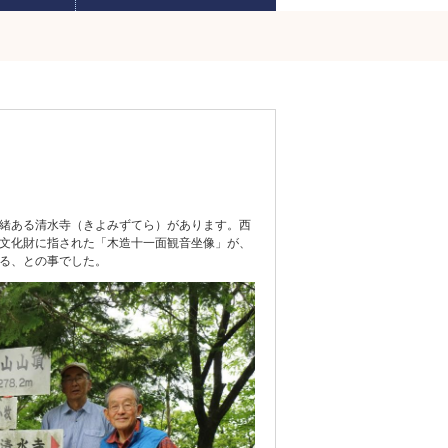
緒ある清水寺（きよみずてら）があります。西
文化財に指された「木造十一面観音坐像」が、
る、との事でした。