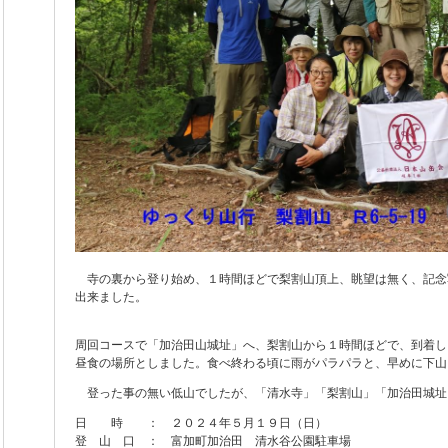
寺の裏から登り始め、１時間ほどで梨割山頂上、眺望は無く、記念
出来ました。
周回コースで「加治田山城址」へ、梨割山から１時間ほどで、到着し
昼食の場所としました。食べ終わる頃に雨がパラパラと、早めに下山
登った事の無い低山でしたが、「清水寺」「梨割山」「加治田城址
日 時 ： ２０２４年５月１９日（日）
登 山 口 ： 富加町加治田 清水谷公園駐車場