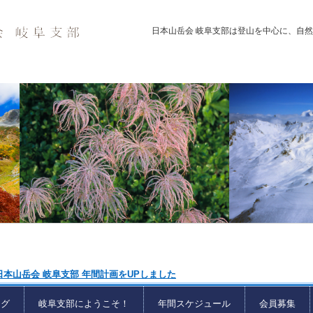
日本山岳会 岐阜支部は登山を中心に、自
日本山岳会 岐阜支部 年間計画をUPしました
ログ
岐阜支部にようこそ！
年間スケジュール
会員募集