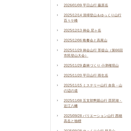
2026/01/09 平日山行 藤原岳
2025/12/14 清掃登山＆ゆっくり山行
百々ケ峰
2025/12/13 例会 尼ヶ岳
2025/12/06 晩餐会と高尾山
2025/11/29 例会山行 菩提山（第66回
市民登山大会）
2025/11/29 森林づくり 小津権現山
2025/11/20 平日山行 雨乞岳
2025/11/15 ミステリー山行 奈良・山
の辺の道
2025/11/08 五支部懇親山行 琵琶湖・
近江八幡
2025/09/28 バリエーション山行 西穂
高岳と独標