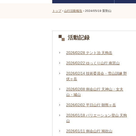
トップ
›
山行活動報告
›
2024/05/19 梨割山
活動記録
2026/02/28 テント泊 天狗岳
2026/02/22 ゆっくり山行 南宮山
2026/02/14 技術委員会・雪山訓練 野
伏ヶ岳
2026/02/08 例会山行 天神山・女夫
山・城山
2026/02/02 平日山行 朝熊ヶ岳
2026/01/18 バリエーション登山 天狗
山
2026/01/11 例会山行 鳩吹山